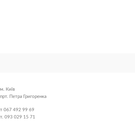
м. Київ
прт. Петра Григоренка
т 067 492 99 69
т. 093 029 15 71