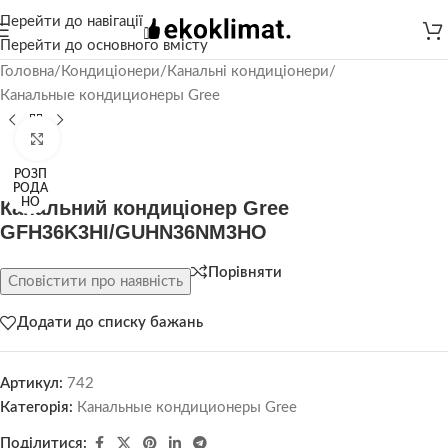
Перейти до навігації
Перейти до основного вмісту
Головна
/
Кондиціонери
/
Канальні кондиціонери
/
Канальные кондиционеры Gree
Натисніть, щоб збільшити
РОЗП
РОДА
НО
Канальний кондиціонер Gree
GFH36K3HI/GUHN36NM3HO
Порівняти
Сповістити про наявність
Додати до списку бажань
Артикул:
742
Категорія:
Канальные кондиционеры Gree
Поділитися: