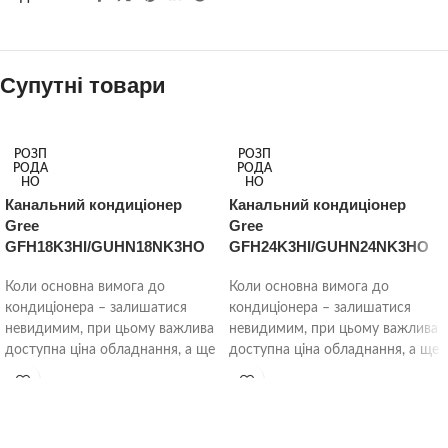
Супутні товари
РОЗП
РОЗП
РОДА
РОДА
НО
НО
Канальний кондиціонер
Канальний кондиціонер
Gree
Gree
GFH18K3HI/GUHN18NK3HO
GFH24K3HI/GUHN24NK3HO
Коли основна вимога до
Коли основна вимога до
кондиціонера – залишатися
кондиціонера – залишатися
невидимим, при цьому важлива
невидимим, при цьому важлива
доступна ціна обладнання, а ще
доступна ціна обладнання, а ще
потрібно і надійна невпинна
потрібно і надійна невпинна