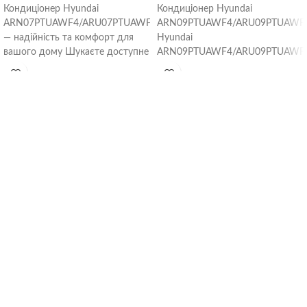
Кондиціонер Hyundai
Кондиціонер Hyundai
ARN07PTUAWF4/ARU07PTUAWF4
ARN09PTUAWF4/ARU09PTUAWF
— надійність та комфорт для
Hyundai
вашого дому Шукаєте доступне
ARN09PTUAWF4/ARU09PTUAWF
та якісне рішення для створення
— це надійна спліт-система для
ідеального мікроклімату в
створення ідеального
мікроклімату в приміщеннях
площею до 25 м². Поєднання