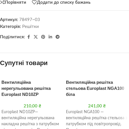
Порівняти
Додати до списку бажань
Артикул:
78497~03
Категорія:
Решітки
Поділитися:
Супутні товари
Вентиляційна
Вентиляційна решітка
нерегульована решітка
стельова Europlast NGA100
Europlast ND10ZP
біла
210,00
₴
241,00
₴
Europlast ND10ZP—
Europlast NGA100 —
вентиляційна нерегульована
вентиляційна решітка стельова з
накладна решітка з патрубком
патрубком під повітропровід.