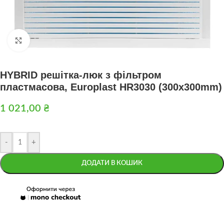
Натисніть, щоб збільшити
HYBRID решітка-люк з фільтром
пластмасова, Europlast HR3030 (300x300mm)
1 021,00
₴
-
+
ДОДАТИ В КОШИК