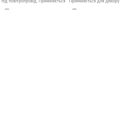
під повітропровід. Приміняється
Приміняється для декору
для декору виходів систем
виходів систем вентиляції,
вентиляції. Передня панель
оснащена захисною сіткою.
з’ємна, що
Розмір: