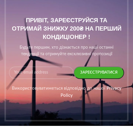
ПРИВІТ, ЗАРЕЄСТРУЙСЯ ТА
ОТРИМАЙ ЗНИЖКУ 200₴ НА ПЕРШИЙ
КОНДИЦІОНЕР !
Будьте першим, хто дізнається про наші останні
тенденції та отримуйте ексклюзивні пропозиції
Використовуватиметься відповідно до нашої
Privacy
Policy