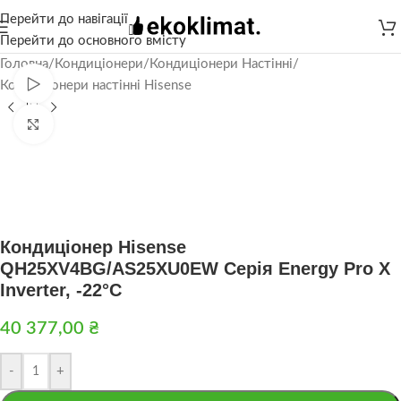
Перейти до навігації
Перейти до основного вмісту
Головна
/
Кондиціонери
/
Кондиціонери Настінні
/
Дивитися відео
Кондиціонери настінні Hisense
Натисніть, щоб збільшити
Кондиціонер Hisense
QH25XV4BG/AS25XU0EW Серія Energy Pro X
Inverter, -22°С
40 377,00
₴
-
+