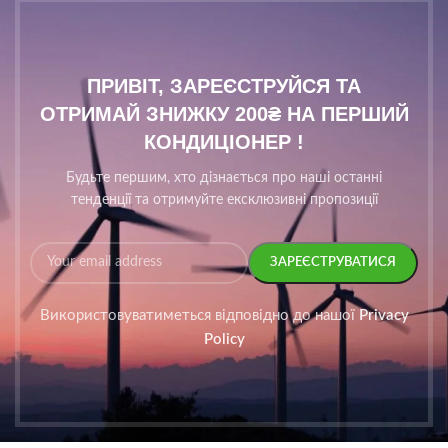
ПРИВІТ, ЗАРЕЄСТРУЙСЯ ТА
ОТРИМАЙ ЗНИЖКУ 200₴ НА ПЕРШИЙ
КОНДИЦІОНЕР !
Будьте першим, хто дізнається про наші останні
тенденції та отримуйте ексклюзивні пропозиції
Використовуватиметься відповідно до нашої
Privacy
Policy