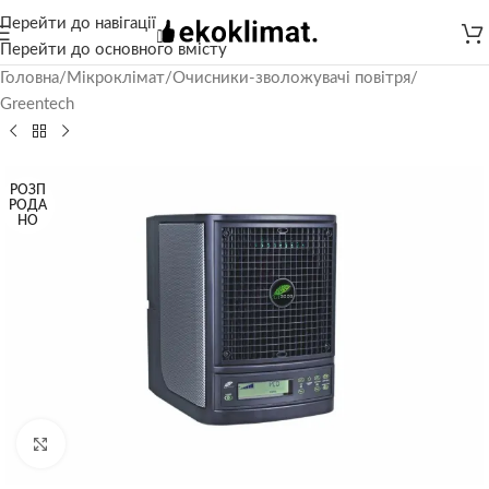
Перейти до навігації
Перейти до основного вмісту
Головна
/
Мікроклімат
/
Очисники-зволожувачі повітря
/
Greentech
РОЗП
РОДА
НО
Натисніть, щоб збільшити