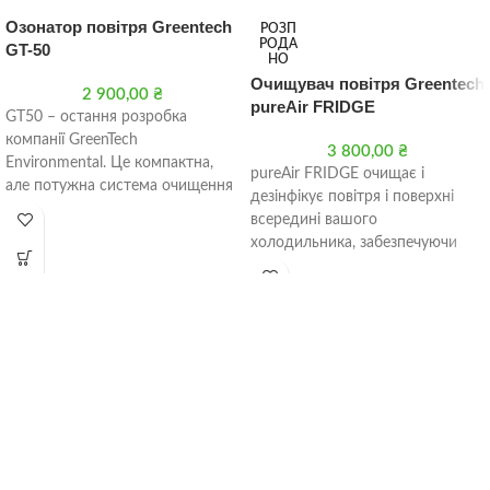
Озонатор повітря Greentech
РОЗП
РОДА
GT-50
НО
Очищувач повітря Greentech
2 900,00
₴
pureAir FRIDGE
GT50 – остання розробка
компанії GreenTech
3 800,00
₴
Environmental. Це компактна,
pureAir FRIDGE очищає і
але потужна система очищення
дезінфікує повітря і поверхні
повітря для боротьби з
всередині вашого
неприємними запахами,
холодильника, забезпечуючи
вірусами,
більш здорову і більш свіжу
середовище для збереження