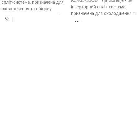
KC/REA35OUT від Gorenje - це
спліт-система, призначена для
інверторний спліт-система,
охолодження та обігріву
призначена для охолодження та
приміщень площею до 25 м².
обігріву приміщень площею до
35 м².