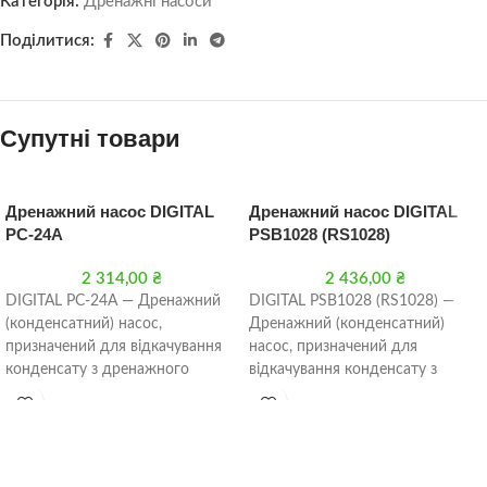
Категорія:
Дренажні насоси
Поділитися:
Супутні товари
Дренажний насос DIGITAL
Дренажний насос DIGITAL
PC-24A
PSB1028 (RS1028)
2 314,00
₴
2 436,00
₴
DIGITAL PC-24A — Дренажний
DIGITAL PSB1028 (RS1028) —
(конденсатний) насос,
Дренажний (конденсатний)
призначений для відкачування
насос, призначений для
конденсату з дренажного
відкачування конденсату з
піддону внутрішніх блоків
дренажного піддону внутрішніх
кондиціонерів. Особливості
блоків кондиціонерів.
моделі: Для кондиціонерів
Особливості моделі: Для