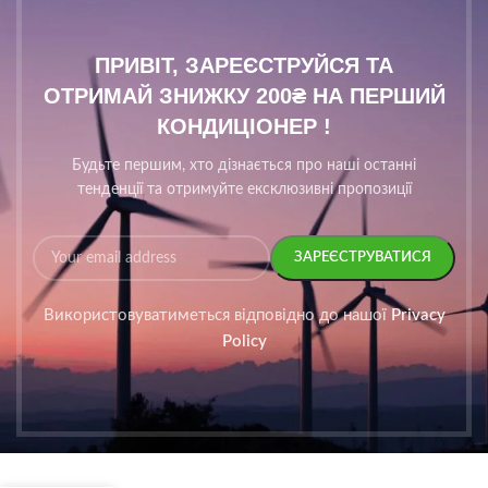
ПРИВІТ, ЗАРЕЄСТРУЙСЯ ТА
ОТРИМАЙ ЗНИЖКУ 200₴ НА ПЕРШИЙ
КОНДИЦІОНЕР !
Будьте першим, хто дізнається про наші останні
тенденції та отримуйте ексклюзивні пропозиції
Використовуватиметься відповідно до нашої
Privacy
Policy