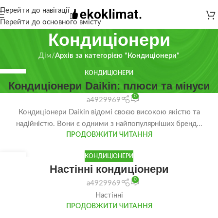
Перейти до навігації
Перейти до основного вмісту
Кондиціонери
Дім
/
Архів за категорією "Кондиціонери"
КОНДИЦІОНЕРИ
17
Кондиціонери Daikin: плюси та мінуси
СІЧ
0
a4929969
Кондиціонери Daikin відомі своєю високою якістю та
надійністю. Вони є одними з найпопулярніших бренд...
ПРОДОВЖИТИ ЧИТАННЯ
КОНДИЦІОНЕРИ
12
Настінні кондиціонери
СІЧ
0
a4929969
Настінні
ПРОДОВЖИТИ ЧИТАННЯ