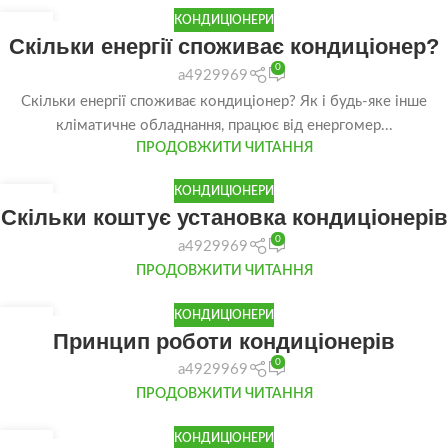
КОНДИЦІОНЕРИ
23
Скільки енергії споживає кондиціонер?
ЛИП
0
a4929969
Скільки енергії споживає кондиціонер? Як і будь-яке інше
кліматичне обладнання, працює від енергомер...
ПРОДОВЖИТИ ЧИТАННЯ
КОНДИЦІОНЕРИ
07
Скільки коштує установка кондиціонерів
ЛИП
0
a4929969
ПРОДОВЖИТИ ЧИТАННЯ
КОНДИЦІОНЕРИ
23
Принцип роботи кондиціонерів
ЛИП
0
a4929969
ПРОДОВЖИТИ ЧИТАННЯ
КОНДИЦІОНЕРИ
23