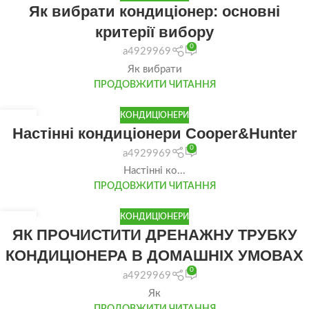
Як вибрати кондиціонер: основні
ЛИП
критерії вибору
0
a4929969
Як вибрати
ПРОДОВЖИТИ ЧИТАННЯ
КОНДИЦІОНЕРИ
22
Настінні кондиціонери Cooper&Hunter
ЧЕР
0
a4929969
Настінні ко...
ПРОДОВЖИТИ ЧИТАННЯ
КОНДИЦІОНЕРИ
16
ЯК ПРОЧИСТИТИ ДРЕНАЖНУ ТРУБКУ
ЧЕР
КОНДИЦІОНЕРА В ДОМАШНІХ УМОВАХ
0
a4929969
Як
ПРОДОВЖИТИ ЧИТАННЯ