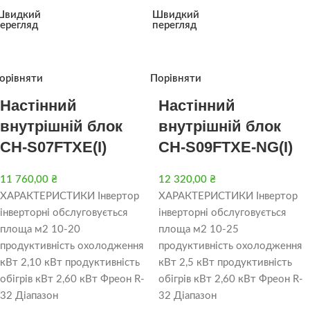
Швидкий
Швидкий
ерегляд
перегляд
орівняти
Порівняти
Настінний
Настінний
внутрішній блок
внутрішній блок
CH-S07FTXE(I)
CH-S09FTXE-NG(I)
11 760,00
₴
12 320,00
₴
ХАРАКТЕРИСТИКИ Інвертор
ХАРАКТЕРИСТИКИ Інвертор
інверторні обслуговується
інверторні обслуговується
площа м2 10-20
площа м2 10-25
продуктивність охолодження
продуктивність охолодження
кВт 2,10 кВт продуктивність
кВт 2,5 кВт продуктивність
обігрів кВт 2,60 кВт Фреон R-
обігрів кВт 2,60 кВт Фреон R-
32 Діапазон
32 Діапазон