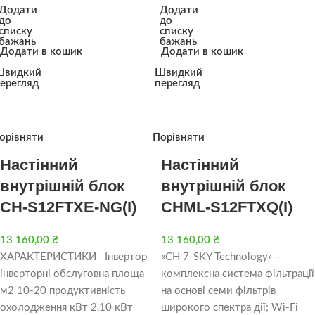
Додати
Додати
до
до
списку
списку
бажань
бажань
Додати в кошик
Додати в кошик
Швидкий
Швидкий
ерегляд
перегляд
орівняти
Порівняти
Настінний
Настінний
внутрішній блок
внутрішній блок
CH-S12FTXE-NG(I)
CHML-S12FTXQ(I)
13 160,00
₴
13 160,00
₴
ХАРАКТЕРИСТИКИ Інвертор
«CH 7-SKY Technology» –
інверторні обслуговна площа
комплексна система фільтрації
м2 10-20 продуктивність
на основі семи фільтрів
охолодження кВт 2,10 кВт
широкого спектра дії; Wi-Fi