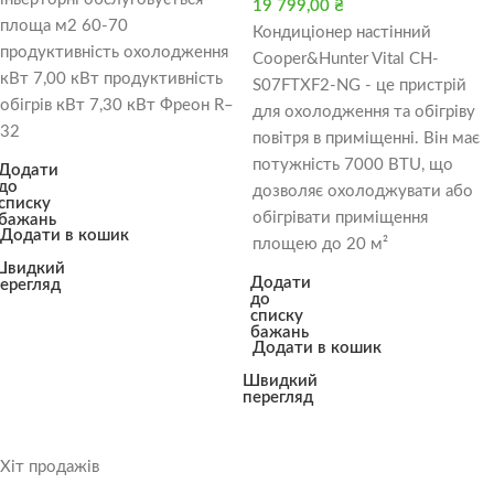
19 799,00
₴
площа м2 60-70
Кондиціонер настінний
продуктивність охолодження
Cooper&Hunter Vital CH-
кВт 7,00 кВт продуктивність
S07FTXF2-NG - це пристрій
обігрів кВт 7,30 кВт Фреон R–
для охолодження та обігріву
32
повітря в приміщенні. Він має
потужність 7000 BTU, що
Додати
до
дозволяє охолоджувати або
списку
обігрівати приміщення
бажань
Додати в кошик
площею до 20 м²
Швидкий
Додати
ерегляд
до
списку
бажань
Додати в кошик
Швидкий
перегляд
Хіт продажів