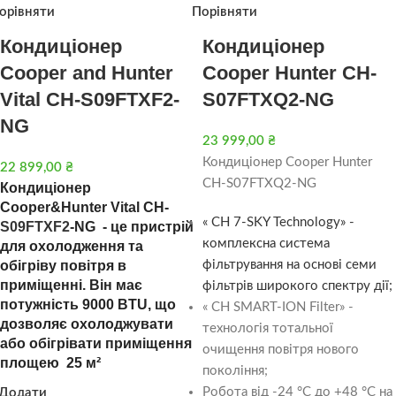
орівняти
Порівняти
Кондиціонер
Кондиціонер
Cooper and Hunter
Cooper Hunter CH-
Vital CH-S09FTXF2-
S07FTXQ2-NG
NG
23 999,00
₴
Кондиціонер Cooper Hunter
22 899,00
₴
CH-S07FTXQ2-NG
Кондиціонер
Cooper&Hunter Vital CH-
« CH 7-SKY Technology» -
S09FTXF2
-NG - це пристрій
комплексна система
для охолодження та
обігріву повітря в
фільтрування на основі семи
приміщенні. Він має
фільтрів широкого спектру дії;
потужність 9000 BTU, що
« CH SMART-ION Filter» -
дозволяє охолоджувати
технологія тотальної
або обігрівати приміщення
очищення повітря нового
площею 25 м²
покоління;
Робота від -24 °С до +48 °C на
Додати