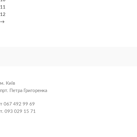
11
12
→
м. Київ
прт. Петра Григоренка
т 067 492 99 69
т. 093 029 15 71