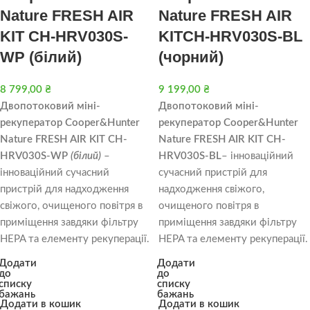
Nature FRESH AIR
Nature FRESH AIR
KIT CH-HRV030S-
KITCH-HRV030S-BL
WP (білий)
(чорний)
8 799,00
₴
9 199,00
₴
Двопотоковий міні-
Двопотоковий міні-
рекуператор Cooper&Hunter
рекуператор Cooper&Hunter
Nature FRESH AIR KIT CH-
Nature FRESH AIR KIT CH-
HRV030S-WP
(білий)
–
HRV030S-BL
– інноваційний
інноваційний сучасний
сучасний пристрій для
пристрій для надходження
надходження свіжого,
свіжого, очищеного повітря в
очищеного повітря в
приміщення завдяки фільтру
приміщення завдяки фільтру
HEPA та елементу рекуперації.
HEPA та елементу рекуперації.
Додати
Додати
до
до
списку
списку
бажань
бажань
Додати в кошик
Додати в кошик