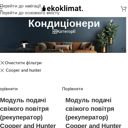
Перейти до навігації
Перейти до основного вмісту
Кондиціонери
Категорії
Головна
/
Кондиціонери
Показано 1–12 із 138
Показати бічну панель
Очистити фільтри
Cooper and hunter
орівняти
Порівняти
Модуль подачі
Модуль подачі
свіжого повітря
свіжого повітря
(рекуператор)
(рекуператор)
Cooper and Hunter
Cooper and Hunter