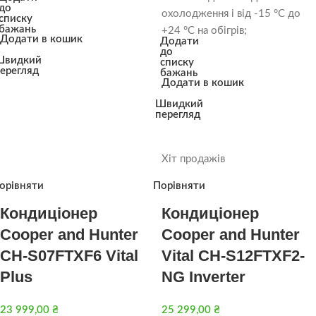
до
охолодження і від -15 °С до
списку
бажань
+24 °С на обігрів;
Додати в кошик
Додати
до
Швидкий
списку
ерегляд
бажань
Додати в кошик
Швидкий
перегляд
Хіт продажів
орівняти
Порівняти
Кондиціонер
Кондиціонер
Cooper and Hunter
Cooper and Hunter
CH-S07FTXF6 Vital
Vital CH-S12FTXF2-
Plus
NG Inverter
23 999,00
₴
25 299,00
₴