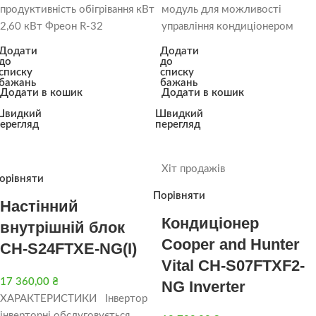
продуктивність обігрівання кВт
модуль для можливості
2,60 кВт Фреон R-32
управління кондиціонером
Додати
Додати
до
до
списку
списку
бажань
бажань
Додати в кошик
Додати в кошик
Швидкий
Швидкий
ерегляд
перегляд
Хіт продажів
орівняти
Порівняти
Настінний
Кондиціонер
внутрішній блок
Cooper and Hunter
CH-S24FTXE-NG(I)
Vital CH-S07FTXF2-
17 360,00
₴
NG Inverter
ХАРАКТЕРИСТИКИ Інвертор
інверторні обслуговується