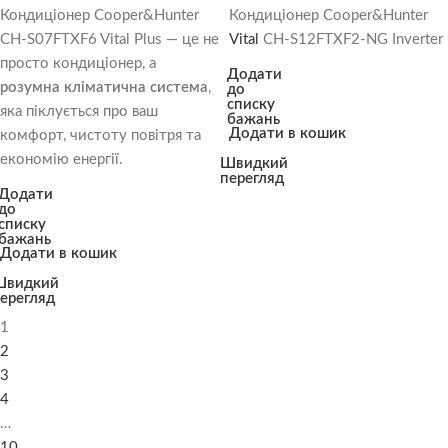
Кондиціонер Cooper&Hunter
Кондиціонер Cooper&Hunter
CH-S07FTXF6 Vital Plus — це не
Vital
CH-S12FTXF2-NG Inverter
просто кондиціонер, а
Додати
розумна кліматична система
,
до
списку
яка піклується про ваш
бажань
Додати в кошик
комфорт, чистоту повітря та
економію енергії.
Швидкий
перегляд
Додати
до
списку
бажань
Додати в кошик
Швидкий
ерегляд
1
2
3
4
…
10